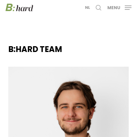
Skip
MENU
NL
to
search
main
content
B:HARD TEAM