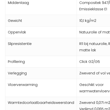
Middenlaag
Compositek 947
Emissieklasse E1
Gewicht
10,1 kg/m2
Oppervlak
Natuurolie of matt
Slipresistentie
R11 bij natuurolie, R
matte lak
Profilering
Click G2/G5
Verlegging
Zwevend of vol ve
Vloerverwarming
Geschikt voor
warmwatervloer
Warmtedoorlaatbaarheidsweerstand
Zwevend 0,071 m
Verlijmd 0,065 m