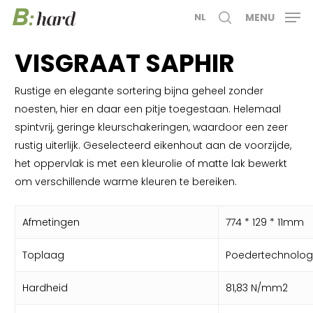
Skip
MENU
NL
to
search
main
VISGRAAT SAPHIR
content
Rustige en elegante sortering bijna geheel zonder
noesten, hier en daar een pitje toegestaan. Helemaal
spintvrij, geringe kleurschakeringen, waardoor een zeer
rustig uiterlijk. Geselecteerd eikenhout aan de voorzijde,
het oppervlak is met een kleurolie of matte lak bewerkt
om verschillende warme kleuren te bereiken.
Afmetingen
774 * 129 * 11mm
Toplaag
Poedertechnolog
Hardheid
81,83 N/mm2