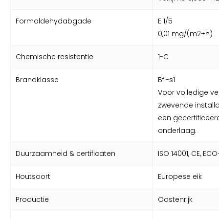
Formaldehydabgade
E 1/5
0,01 mg/(m2+h)
Chemische resistentie
1-C
Brandklasse
Bfl-s1
Voor volledige ver
zwevende install
een gecertificeer
onderlaag.
Duurzaamheid & certificaten
ISO 14001, CE, ECO-
Houtsoort
Europese eik
Productie
Oostenrijk