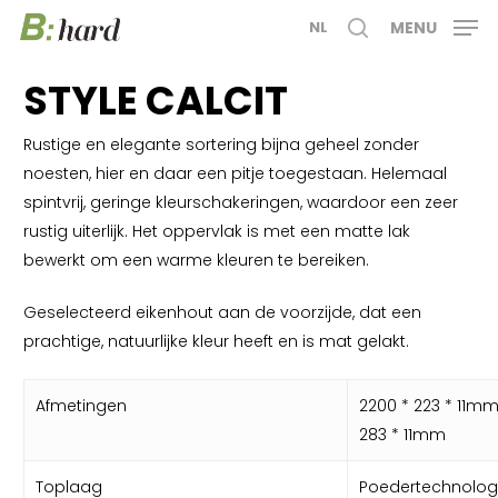
Skip
MENU
NL
to
search
main
STYLE CALCIT
content
Rustige en elegante sortering bijna geheel zonder
noesten, hier en daar een pitje toegestaan. Helemaal
spintvrij, geringe kleurschakeringen, waardoor een zeer
rustig uiterlijk. Het oppervlak is met een matte lak
bewerkt om een warme kleuren te bereiken.
Geselecteerd eikenhout aan de voorzijde, dat een
prachtige, natuurlijke kleur heeft en is mat gelakt.
Afmetingen
2200 * 223 * 11mm
283 * 11mm
Toplaag
Poedertechnolog