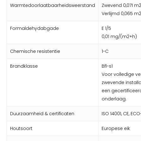
Warmtedoorlaatbaarheidsweerstand
Zwevend 0,071 m
Verlijmd 0,065 m
Formaldehydabgade
E 1/5
0,01 mg/(m2+h)
Chemische resistentie
1-C
Brandklasse
Bfl-s1
Voor volledige ver
zwevende install
een gecertificeer
onderlaag.
Duurzaamheid & certificaten
ISO 14001, CE, ECO-
Houtsoort
Europese eik