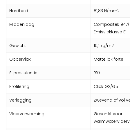
Hardheid
81,83 N/mm2
Middenlaag
Compositek 947
Emissieklasse E1
Gewicht
10,1 kg/m2
Oppervlak
Matte lak forte
Slipresistentie
R10
Profilering
Click G2/G5
Verlegging
Zwevend of vol ve
Vloerverwarming
Geschikt voor
warmwatervloer