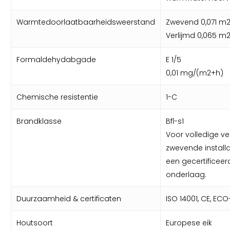
Warmtedoorlaatbaarheidsweerstand
Zwevend 0,071 m
Verlijmd 0,065 m
Formaldehydabgade
E 1/5
0,01 mg/(m2+h)
Chemische resistentie
1-C
Brandklasse
Bfl-s1
Voor volledige ver
zwevende install
een gecertificeer
onderlaag.
Duurzaamheid & certificaten
ISO 14001, CE, ECO-
Houtsoort
Europese eik