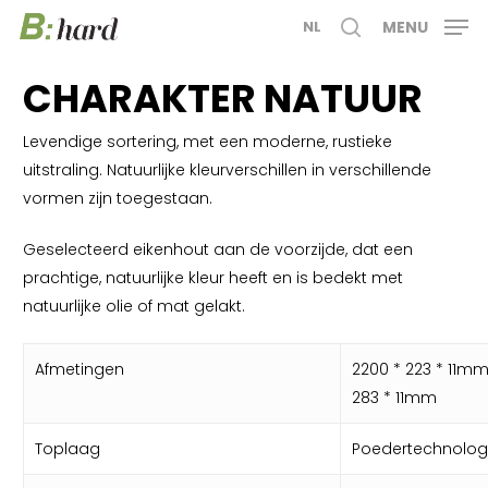
Skip
MENU
NL
to
search
main
CHARAKTER NATUUR
content
Levendige sortering, met een moderne, rustieke
uitstraling. Natuurlijke kleurverschillen in verschillende
vormen zijn toegestaan.
Geselecteerd eikenhout aan de voorzijde, dat een
prachtige, natuurlijke kleur heeft en is bedekt met
natuurlijke olie of mat gelakt.
Afmetingen
2200 * 223 * 11mm
283 * 11mm
Toplaag
Poedertechnolog