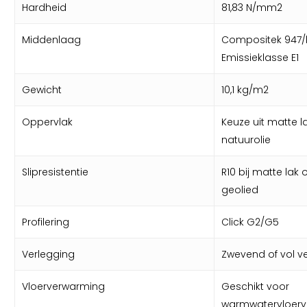
Hardheid
81,83 N/mm2
Middenlaag
Compositek 947
Emissieklasse E1
Gewicht
10,1 kg/m2
Oppervlak
Keuze uit matte la
natuurolie
Slipresistentie
R10 bij matte lak of
geolied
Profilering
Click G2/G5
Verlegging
Zwevend of vol ve
Vloerverwarming
Geschikt voor
warmwatervloer